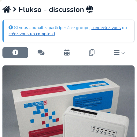
Flukso - discussion
Si vous souhaitez participer à ce groupe,
connectez-vous
ou
créez-vous un compte ici
.